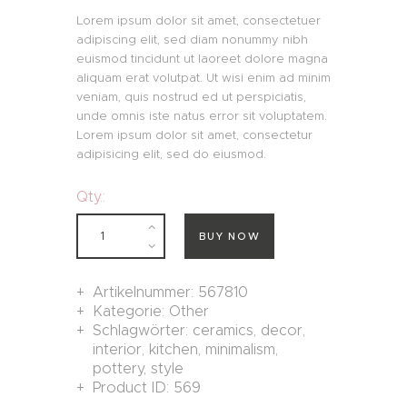
auf
Lorem ipsum dolor sit amet, consectetuer
Kundenbew
ertung
adipiscing elit, sed diam nonummy nibh
euismod tincidunt ut laoreet dolore magna
aliquam erat volutpat. Ut wisi enim ad minim
veniam, quis nostrud ed ut perspiciatis,
unde omnis iste natus error sit voluptatem.
Lorem ipsum dolor sit amet, consectetur
adipisicing elit, sed do eiusmod.
Qty.:
BUY NOW
Artikelnummer:
567810
Kategorie:
Other
Schlagwörter:
ceramics
,
decor
,
interior
,
kitchen
,
minimalism
,
pottery
,
style
Product ID:
569