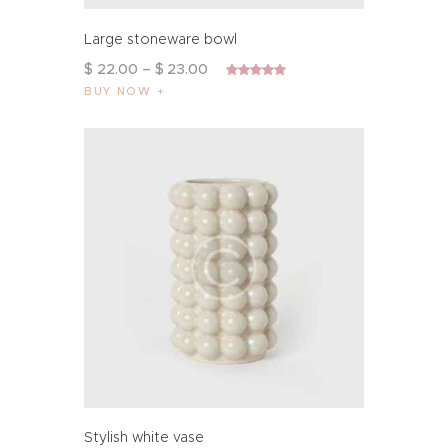
Large stoneware bowl
$
22
.
00
–
$
23
.
00
Bewertet mit
BUY NOW
5.00
von 5
Stylish white vase