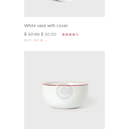
White vase with cover
$
37
.
00
$
30
.
00
Bewertet
BUY NOW
mit
4.00
von 5