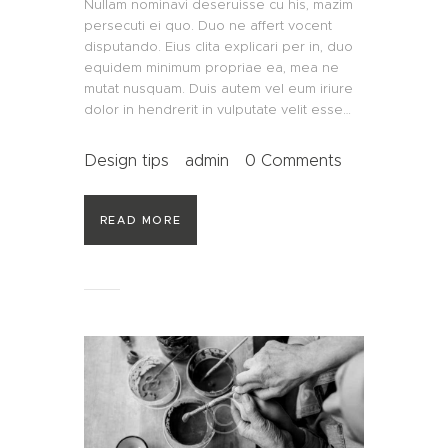
Nullam nominavi deseruisse cu his, mazim
persecuti ei quo. Duo ne affert vocent
disputando. Eius clita explicari per in, duo
equidem minimum propriae ea, mea ne
mutat nusquam. Duis autem vel eum iriure
dolor in hendrerit in vulputate velit esse…
Design tips
admin
0
Comments
READ MORE