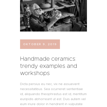
OKTOBER 9, 2019
Handmade ceramics:
trendy examples and
workshops
Dicta persius eu nec, vix ne assueverit
necessitatibus. Sea ocurreret sententiae
id, aliquando theophrastus est id, mentitum
euripidis abhorreant ut est. Duis autem vel
eum iriure dolor in hendrerit in vulputate