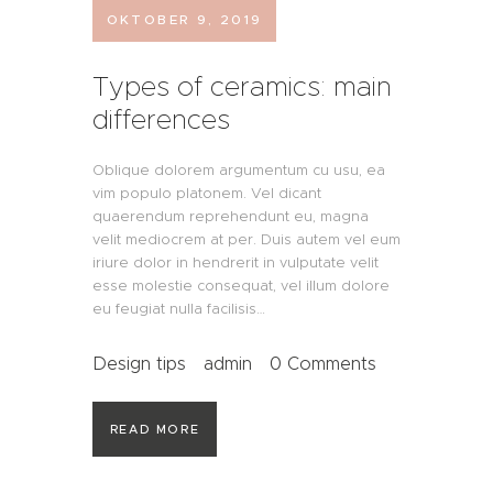
OKTOBER 9, 2019
Types of ceramics: main
differences
Oblique dolorem argumentum cu usu, ea
vim populo platonem. Vel dicant
quaerendum reprehendunt eu, magna
velit mediocrem at per. Duis autem vel eum
iriure dolor in hendrerit in vulputate velit
esse molestie consequat, vel illum dolore
eu feugiat nulla facilisis…
Design tips
admin
0
Comments
READ MORE