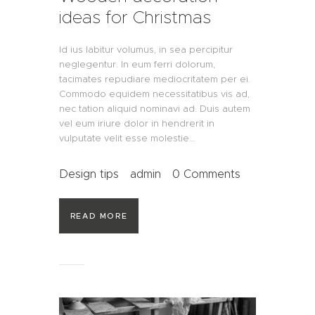
ideas for Christmas
Id ius labitur volumus, in sea percipitur
neglegentur. In eum ferri dolorum,
tacimates repudiare mediocritatem per ei.
Commodo equidem necessitatibus vis ad,
nec tation aliquid nominavi ad. Duis autem
vel eum iriure dolor in hendrerit in
vulputate velit esse molestie…
Design tips
admin
0
Comments
READ MORE