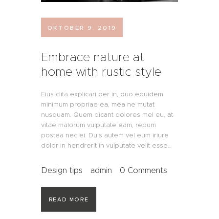
OKTOBER 9, 2019
Embrace nature at
home with rustic style
Eius clita explicari per in, duo equidem
minimum propriae ea, mea ne mutat
nusquam. Quem dicant dolores mel eu, at
vitae malorum vulputate eam, rebum
postea nec ei. Duis autem vel eum iriure
dolor in hendrerit in vulputate velit esse…
Design tips
admin
0
Comments
READ MORE