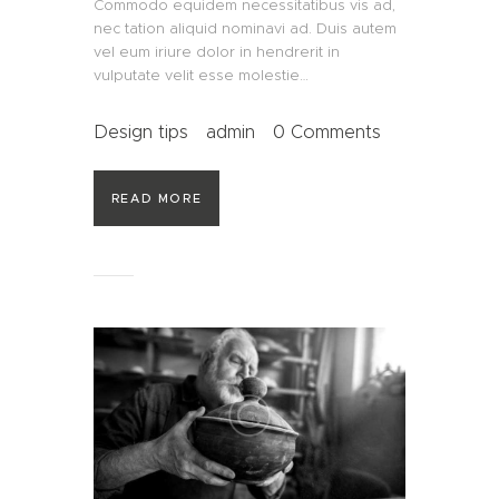
Commodo equidem necessitatibus vis ad,
nec tation aliquid nominavi ad. Duis autem
vel eum iriure dolor in hendrerit in
vulputate velit esse molestie…
Design tips
admin
0
Comments
READ MORE