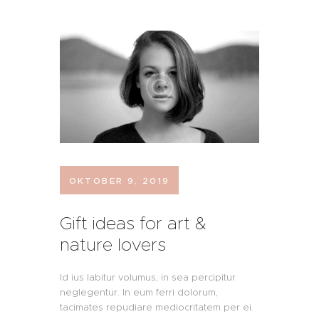
FRITZ GEHT STEIL!
AUS LIEBE!
UNSERE STEILEN
WEINE
KONTAKT UND
OKTOBER 9, 2019
BESTELLUNG
Gift ideas for art &
nature lovers
Id ius labitur volumus, in sea percipitur
neglegentur. In eum ferri dolorum,
tacimates repudiare mediocritatem per ei.