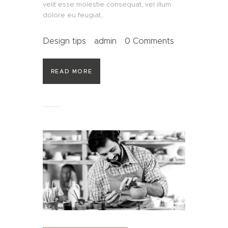
velit esse molestie consequat, vel illum
dolore eu feugiat…
Design tips
admin
0
Comments
READ MORE