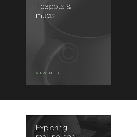
Teapots &
V
mugs
p
VIEW ALL
VI
Exploring
making and