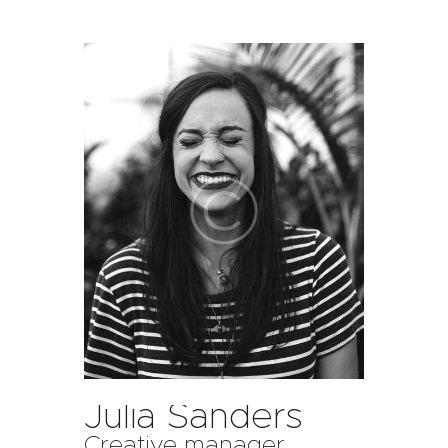
FRITZ GEHT STEIL!
AUS LIEBE!
UNSERE STEILEN
WEINE
KONTAKT UND
BESTELLUNG
Julia Sanders
Creative manager