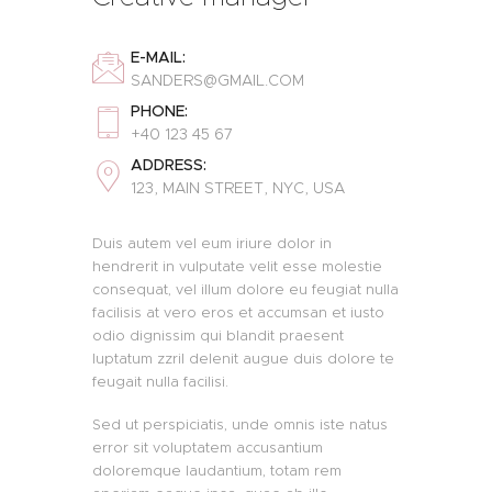
E-MAIL:
SANDERS@GMAIL.COM
PHONE:
+40 123 45 67
ADDRESS:
123, MAIN STREET, NYC, USA
Duis autem vel eum iriure dolor in
hendrerit in vulputate velit esse molestie
consequat, vel illum dolore eu feugiat nulla
facilisis at vero eros et accumsan et iusto
odio dignissim qui blandit praesent
luptatum zzril delenit augue duis dolore te
feugait nulla facilisi.
Sed ut perspiciatis, unde omnis iste natus
error sit voluptatem accusantium
doloremque laudantium, totam rem