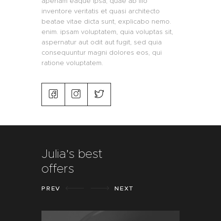
aperiam eaque ipsa, quae ab illo
inventore veritatis et quasi architecto
beatae vitae dicta sunt, explicabo nemo.
enim. ipsam voluptatem, quia voluptas sit,
aspernatur aut odit aut fugit, sed quia
consequuntur magni dolores eos, qui
ratione voluptatem.
Julia's best
offers
PREV
NEXT